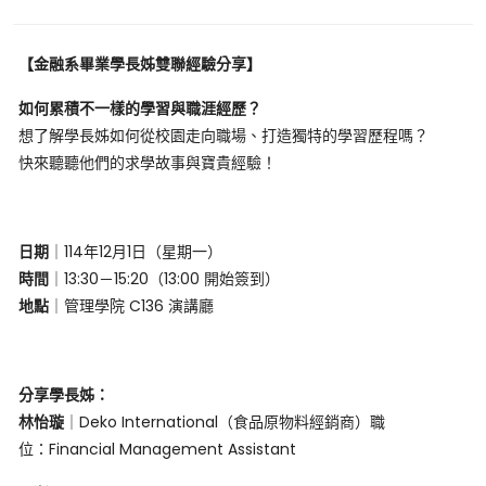
【金融系畢業學長姊雙聯經驗分享】
如何累積不一樣的學習與職涯經歷？
想了解學長姊如何從校園走向職場、打造獨特的學習歷程嗎？
快來聽聽他們的求學故事與寶貴經驗！
日期
｜
114
年
12
月
1
日（星期一）
時間
｜
13:30
－
15:20
（
13:00
開始簽到）
地點
｜管理學院
C136
演講廳
分享學長姊：
林怡璇
｜
Deko International
（食品原物料經銷商）職
位：
Financial Management Assistant