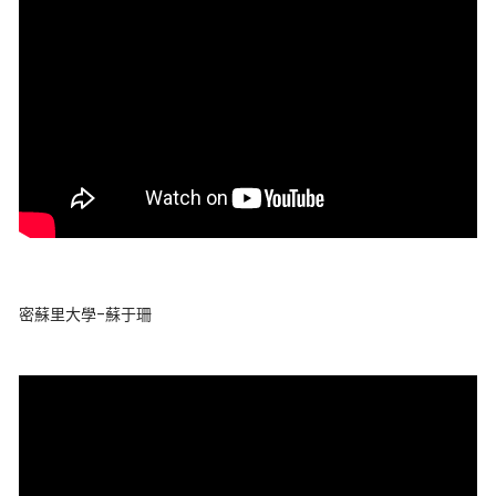
密蘇里大學-蘇于珊