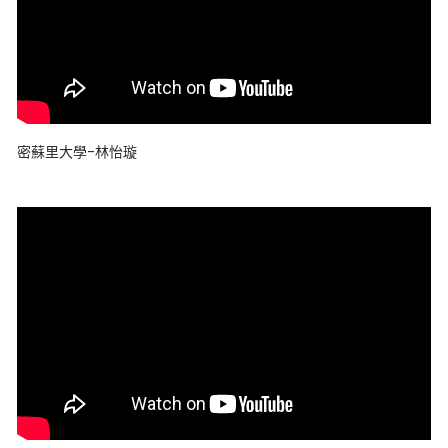
密蘇里大學-林怡璇