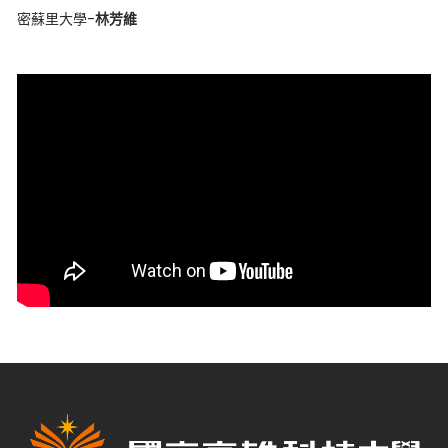
密蘇里大學-
林芳維