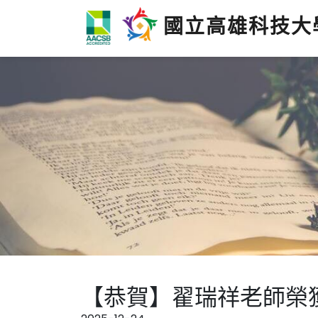
國立高雄科技大
【恭賀】翟瑞祥老師榮獲