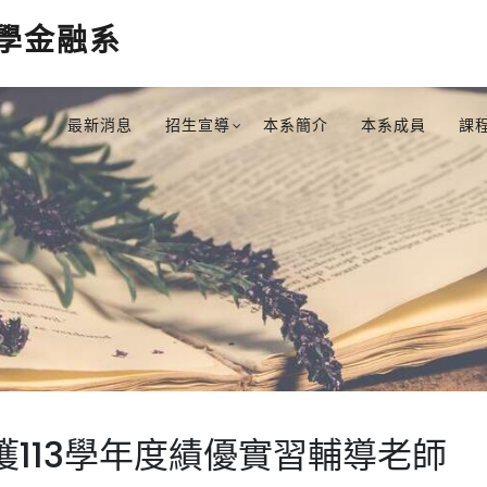
學金融系
最新消息
招生宣導
本系簡介
本系成員
課
113學年度績優實習輔導老師